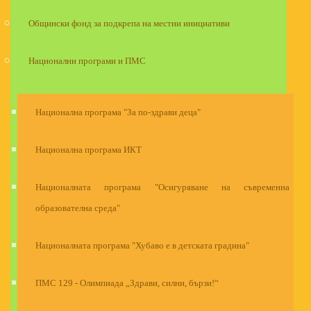
Общински фонд за подкрепа на местни инициативи
Национални програми и ПМС
Национална програма "За по-здрави деца"
Национална програма ИКТ
Националната програма "Осигуряване на съвременна
образователна среда"
Националната програма "Хубаво е в детската градина"
ПМС 129 - Олимпиада „Здрави, силни, бързи!“