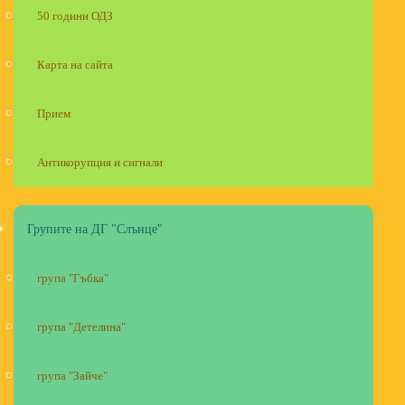
50 години ОДЗ
Карта на сайта
Прием
Антикорупция и сигнали
Групите на ДГ "Слънце"
група "Гъбка"
група "Детелина"
група "Зайче"