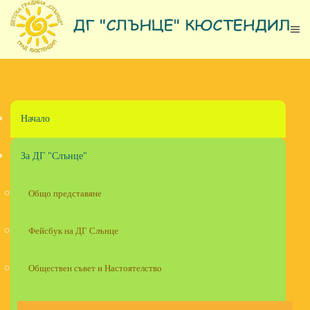
Skip to main content
Начало
За ДГ "Слънце"
Общо представяне
Фейсбук на ДГ Слънце
Обществен съвет и Настоятелство