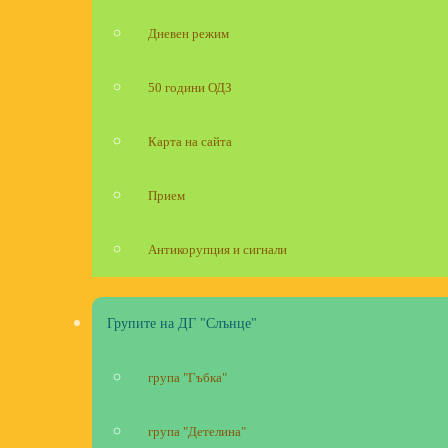
Дневен режим
50 години ОДЗ
Карта на сайта
Прием
Антикорупция и сигнали
Групите на ДГ "Слънце"
група "Гъбка"
група "Детелина"