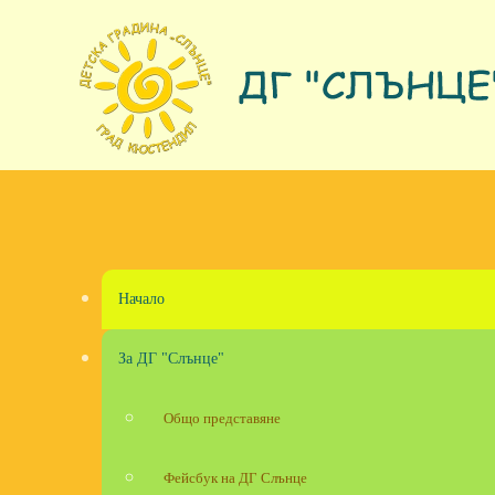
Skip to main content
Начало
За ДГ "Слънце"
Общо представяне
Фейсбук на ДГ Слънце