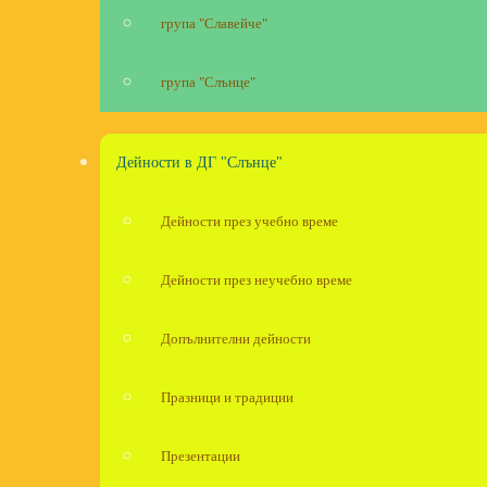
група "Славейче"
група "Слънце"
Дейности в ДГ "Слънце"
Дейности през учебно време
Дейности през неучебно време
Допълнителни дейности
Празници и традиции
Презентации