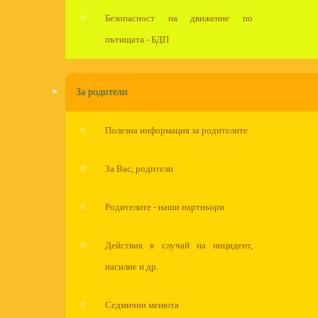
Безопасност на движение по
пътищата - БДП
За родители
Полезна информация за родителите
За Вас, родители
Родителите - наши партньори
Действия в случай на инцидент,
насилие и др.
Седмични менюта