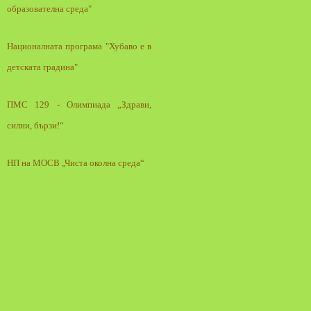
образователна среда"
Националната програма "Хубаво е в
детската градина"
ПМС 129 - Олимпиада „Здрави,
силни, бързи!“
НП на МОСВ „Чиста околна среда“