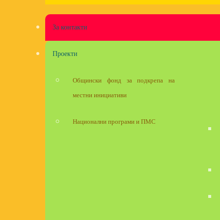
За контакти
Проекти
Общински фонд за подкрепа на
местни инициативи
Национални програми и ПМС