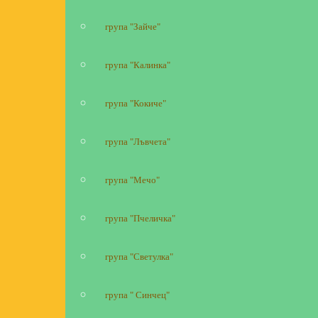
група "Зайче"
група "Калинка"
група "Кокиче"
група "Лъвчета"
група "Мечо"
група "Пчеличка"
група "Светулка"
група " Синчец"